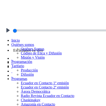
Play
Inicio
Quiénes somos
Quiénes Somos
Escúchanos en vivo
Código de Ética y Difusión
Misión y Visión
Programación
Tarifario
Producción
Difusión
Programas
Ecuador en Contacto 1º emisión
Ecuador en Contacto 2º emisión
Ágora Democrática
Radio Revista Ecuador en Contacto
Chaskinakuy
Amazonía en Contacto