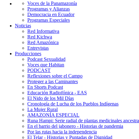
Voces de la Panamazonía
Programas y Alianzas
Democracia en Ecuador
Programas Especiales
Noticias
Red Informativa
Red Kichwa
Red Amazónica
Entrevistas
Producciones
Podcast Sexualidad
Voces que Habitan
PODCAST
Reflexiones sobre el Campo
Proteger a las Caminantes
En Shorts Podcast
Educación Radiofónica - EAS
El Nido de los Mil Días
Cronología de Lucha de los Pueblos Indígenas
La Mujer Rural
AMAZONÍA ESPECIAL
Runa Hampi: Serie radial de plantas medicinales ancestra
En el barrio del jabonero - Historias de pandemia
Por las rutas hacia la independencia
El Telar - Historias y Puntadas de Dignidad