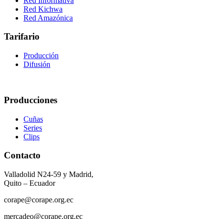
Red Informativa
Red Kichwa
Red Amazónica
Tarifario
Producción
Difusión
Producciones
Cuñas
Series
Clips
Contacto
Valladolid N24-59 y Madrid,
Quito – Ecuador
corape@corape.org.ec
mercadeo@corape.org.ec