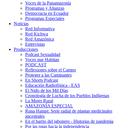
Voces de la Panamazonía
Programas y Alianzas
Democracia en Ecuador
Programas Especiales
Noticias
Red Informativa
Red Kichwa
Red Amazónica
Entrevistas
Producciones
Podcast Sexualidad
Voces que Habitan
PODCAST
Reflexiones sobre el Campo
Proteger a las Caminantes
En Shorts Podcast
Educación Radiofónica - EAS
El Nido de los Mil Días
Cronología de Lucha de los Pueblos Indígenas
La Mujer Rural
AMAZONÍA ESPECIAL
Runa Hampi: Serie radial de plantas medicinales
ancestrales
En el barrio del jabonero - Historias de pandemia
Por las rutas hacia la independencia