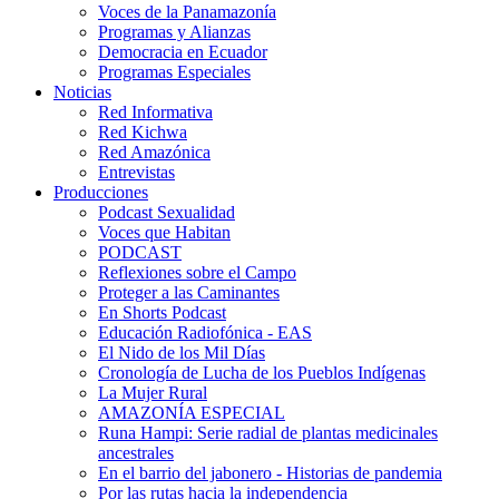
Voces de la Panamazonía
Programas y Alianzas
Democracia en Ecuador
Programas Especiales
Noticias
Red Informativa
Red Kichwa
Red Amazónica
Entrevistas
Producciones
Podcast Sexualidad
Voces que Habitan
PODCAST
Reflexiones sobre el Campo
Proteger a las Caminantes
En Shorts Podcast
Educación Radiofónica - EAS
El Nido de los Mil Días
Cronología de Lucha de los Pueblos Indígenas
La Mujer Rural
AMAZONÍA ESPECIAL
Runa Hampi: Serie radial de plantas medicinales
ancestrales
En el barrio del jabonero - Historias de pandemia
Por las rutas hacia la independencia