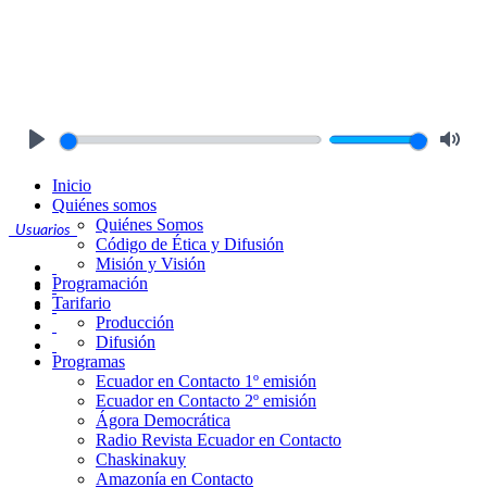
Play
Mute
Inicio
Quiénes somos
Quiénes Somos
Usuarios
Código de Ética y Difusión
Misión y Visión
Programación
Tarifario
Producción
Difusión
Programas
Ecuador en Contacto 1º emisión
Ecuador en Contacto 2º emisión
Ágora Democrática
Radio Revista Ecuador en Contacto
Chaskinakuy
Amazonía en Contacto