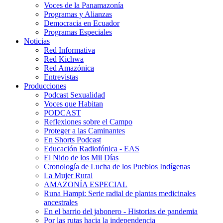
Voces de la Panamazonía
Programas y Alianzas
Democracia en Ecuador
Programas Especiales
Noticias
Red Informativa
Red Kichwa
Red Amazónica
Entrevistas
Producciones
Podcast Sexualidad
Voces que Habitan
PODCAST
Reflexiones sobre el Campo
Proteger a las Caminantes
En Shorts Podcast
Educación Radiofónica - EAS
El Nido de los Mil Días
Cronología de Lucha de los Pueblos Indígenas
La Mujer Rural
AMAZONÍA ESPECIAL
Runa Hampi: Serie radial de plantas medicinales
ancestrales
En el barrio del jabonero - Historias de pandemia
Por las rutas hacia la independencia