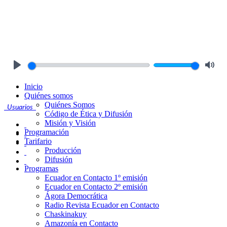
Play
Mute
Inicio
Quiénes somos
Quiénes Somos
Usuarios
Código de Ética y Difusión
Misión y Visión
Programación
Tarifario
Producción
Difusión
Programas
Ecuador en Contacto 1º emisión
Ecuador en Contacto 2º emisión
Ágora Democrática
Radio Revista Ecuador en Contacto
Chaskinakuy
Amazonía en Contacto