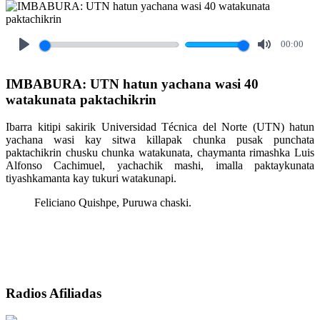
00:00
Play
Mute
IMBABURA: UTN hatun yachana wasi 40
watakunata paktachikrin
Ibarra kitipi sakirik Universidad Técnica del Norte (UTN) hatun
yachana wasi kay sitwa killapak chunka pusak punchata
paktachikrin chusku chunka watakunata, chaymanta rimashka Luis
Alfonso Cachimuel, yachachik mashi, imalla paktaykunata
tiyashkamanta kay tukuri watakunapi.
Feliciano Quishpe, Puruwa chaski.
Radios Afiliadas