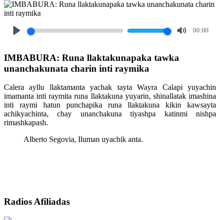
00:00
Play
Mute
IMBABURA: Runa llaktakunapaka tawka
unanchakunata charin inti raymika
Calera ayllu llaktamanta yachak tayta Wayra Calapi yuyachin
imamanta inti raymita runa llaktakuna yuyarin, shinallatak imashina
inti raymi hatun punchapika runa llaktakuna kikin kawsayta
achikyachinta, chay unanchakuna tiyashpa katinmi nishpa
rimashkapash.
Alberto Segovia, Iluman uyachik anta.
Radios Afiliadas