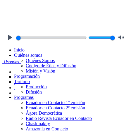
Play
Mute
Inicio
Quiénes somos
Quiénes Somos
Usuarios
Código de Ética y Difusión
Misión y Visión
Programación
Tarifario
Producción
Difusión
Programas
Ecuador en Contacto 1º emisión
Ecuador en Contacto 2º emisión
Ágora Democrática
Radio Revista Ecuador en Contacto
Chaskinakuy
Amazonía en Contacto