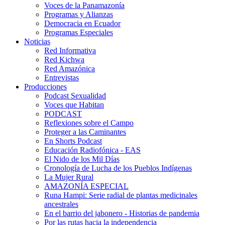
Voces de la Panamazonía
Programas y Alianzas
Democracia en Ecuador
Programas Especiales
Noticias
Red Informativa
Red Kichwa
Red Amazónica
Entrevistas
Producciones
Podcast Sexualidad
Voces que Habitan
PODCAST
Reflexiones sobre el Campo
Proteger a las Caminantes
En Shorts Podcast
Educación Radiofónica - EAS
El Nido de los Mil Días
Cronología de Lucha de los Pueblos Indígenas
La Mujer Rural
AMAZONÍA ESPECIAL
Runa Hampi: Serie radial de plantas medicinales
ancestrales
En el barrio del jabonero - Historias de pandemia
Por las rutas hacia la independencia