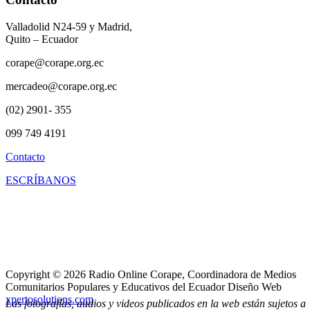
Valladolid N24-59 y Madrid,
Quito – Ecuador
corape@corape.org.ec
mercadeo@corape.org.ec
(02) 2901- 355
099 749 4191
Contacto
ESCRÍBANOS
Copyright © 2026 Radio Online Corape, Coordinadora de Medios
Comunitarios Populares y Educativos del Ecuador Diseño Web
xpertosolutions.com
Las fotografías, audios y videos publicados en la web están sujetos a