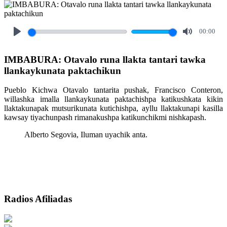
00:00
Play
Mute
IMBABURA: Otavalo runa llakta tantari tawka
llankaykunata paktachikun
Pueblo Kichwa Otavalo tantarita pushak, Francisco Conteron,
willashka imalla llankaykunata paktachishpa katikushkata kikin
llaktakunapak mutsurikunata kutichishpa, ayllu llaktakunapi kasilla
kawsay tiyachunpash rimanakushpa katikunchikmi nishkapash.
Alberto Segovia, Iluman uyachik anta.
Radios Afiliadas