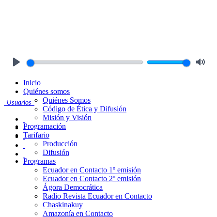
Play
Mute
Inicio
Quiénes somos
Quiénes Somos
Usuarios
Código de Ética y Difusión
Misión y Visión
Programación
Tarifario
Producción
Difusión
Programas
Ecuador en Contacto 1º emisión
Ecuador en Contacto 2º emisión
Ágora Democrática
Radio Revista Ecuador en Contacto
Chaskinakuy
Amazonía en Contacto