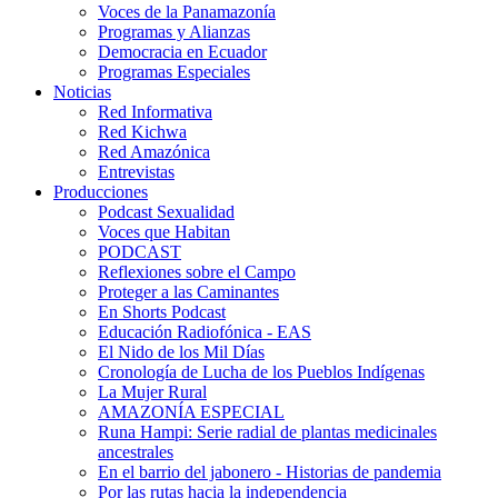
Voces de la Panamazonía
Programas y Alianzas
Democracia en Ecuador
Programas Especiales
Noticias
Red Informativa
Red Kichwa
Red Amazónica
Entrevistas
Producciones
Podcast Sexualidad
Voces que Habitan
PODCAST
Reflexiones sobre el Campo
Proteger a las Caminantes
En Shorts Podcast
Educación Radiofónica - EAS
El Nido de los Mil Días
Cronología de Lucha de los Pueblos Indígenas
La Mujer Rural
AMAZONÍA ESPECIAL
Runa Hampi: Serie radial de plantas medicinales
ancestrales
En el barrio del jabonero - Historias de pandemia
Por las rutas hacia la independencia