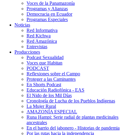
Voces de la Panamazonía
Programas y Alianzas
Democracia en Ecuador
Programas Especiales
Noticias
Red Informativa
Red Kichwa
Red Amazónica
Entrevistas
Producciones
Podcast Sexualidad
Voces que Habitan
PODCAST
Reflexiones sobre el Campo
Proteger a las Caminantes
En Shorts Podcast
Educación Radiofónica - EAS
El Nido de los Mil Días
Cronología de Lucha de los Pueblos Indígenas
La Mujer Rural
AMAZONÍA ESPECIAL
Runa Hampi: Serie radial de plantas medicinales
ancestrales
En el barrio del jabonero - Historias de pandemia
Por las rutas hacia la independencia