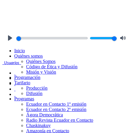
Play
Mute
Inicio
Quiénes somos
Quiénes Somos
Usuarios
Código de Ética y Difusión
Misión y Visión
Programación
Tarifario
Producción
Difusión
Programas
Ecuador en Contacto 1º emisión
Ecuador en Contacto 2º emisión
Ágora Democrática
Radio Revista Ecuador en Contacto
Chaskinakuy
Amazonía en Contacto