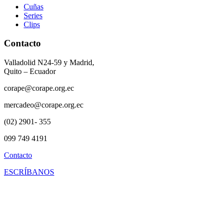
Cuñas
Series
Clips
Contacto
Valladolid N24-59 y Madrid,
Quito – Ecuador
corape@corape.org.ec
mercadeo@corape.org.ec
(02) 2901- 355
099 749 4191
Contacto
ESCRÍBANOS