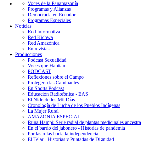
Voces de la Panamazonía
Programas y Alianzas
Democracia en Ecuador
Programas Especiales
Noticias
Red Informativa
Red Kichwa
Red Amazónica
Entrevistas
Producciones
Podcast Sexualidad
Voces que Habitan
PODCAST
Reflexiones sobre el Campo
Proteger a las Caminantes
En Shorts Podcast
Educación Radiofónica - EAS
El Nido de los Mil Días
Cronología de Lucha de los Pueblos Indígenas
La Mujer Rural
AMAZONÍA ESPECIAL
Runa Hampi: Serie radial de plantas medicinales ancestra
En el barrio del jabonero - Historias de pandemia
Por las rutas hacia la independencia
El Telar - Historias y Puntadas de Dignidad