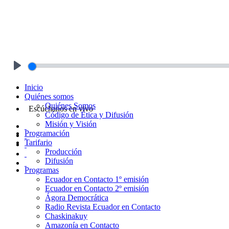
Play
Inicio
Quiénes somos
Quiénes Somos
Escúchanos en vivo
Código de Ética y Difusión
Misión y Visión
Programación
Tarifario
Producción
Difusión
Programas
Ecuador en Contacto 1º emisión
Ecuador en Contacto 2º emisión
Ágora Democrática
Radio Revista Ecuador en Contacto
Chaskinakuy
Amazonía en Contacto