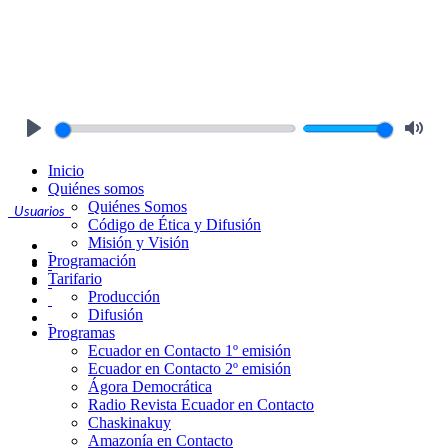
Play
Mute
Inicio
Quiénes somos
Quiénes Somos
Usuarios
Código de Ética y Difusión
Misión y Visión
Programación
Tarifario
Producción
Difusión
Programas
Ecuador en Contacto 1º emisión
Ecuador en Contacto 2º emisión
Ágora Democrática
Radio Revista Ecuador en Contacto
Chaskinakuy
Amazonía en Contacto