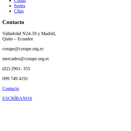
Cuñas
Series
Clips
Contacto
Valladolid N24-59 y Madrid,
Quito – Ecuador
corape@corape.org.ec
mercadeo@corape.org.ec
(02) 2901- 355
099 749 4191
Contacto
ESCRÍBANOS