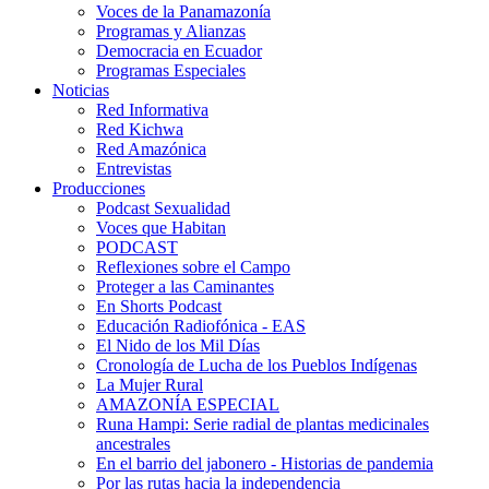
Voces de la Panamazonía
Programas y Alianzas
Democracia en Ecuador
Programas Especiales
Noticias
Red Informativa
Red Kichwa
Red Amazónica
Entrevistas
Producciones
Podcast Sexualidad
Voces que Habitan
PODCAST
Reflexiones sobre el Campo
Proteger a las Caminantes
En Shorts Podcast
Educación Radiofónica - EAS
El Nido de los Mil Días
Cronología de Lucha de los Pueblos Indígenas
La Mujer Rural
AMAZONÍA ESPECIAL
Runa Hampi: Serie radial de plantas medicinales
ancestrales
En el barrio del jabonero - Historias de pandemia
Por las rutas hacia la independencia