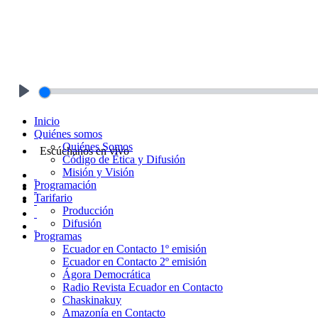
Play
Inicio
Quiénes somos
Quiénes Somos
Escúchanos en vivo
Código de Ética y Difusión
Misión y Visión
Programación
Tarifario
Producción
Difusión
Programas
Ecuador en Contacto 1º emisión
Ecuador en Contacto 2º emisión
Ágora Democrática
Radio Revista Ecuador en Contacto
Chaskinakuy
Amazonía en Contacto