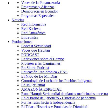
Voces de la Panamazonía
Programas y Alianzas
Democracia en Ecuador
Programas Especiales
Noticias
Red Informativa
Red Kichwa
Red Amazónica
Entrevistas
Producciones
Podcast Sexualidad
Voces que Habitan
PODCAST
Reflexiones sobre el Campo
Proteger a las Caminantes
En Shorts Podcast
Educación Radiofónica - EAS
El Nido de los Mil Días
Cronología de Lucha de los Pueblos Indígenas
La Mujer Rural
AMAZONÍA ESPECIAL
Runa Hampi: Serie radial de plantas medicinales ancestra
En el barrio del jabonero - Historias de pandemia
Por las rutas hacia la independencia
El Telar - Historias y Puntadas de Dignidad