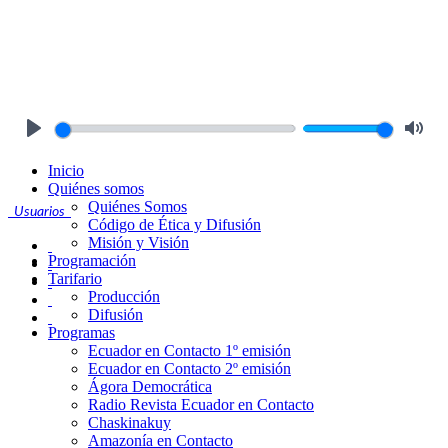
Play
Mute
Inicio
Quiénes somos
Quiénes Somos
Usuarios
Código de Ética y Difusión
Misión y Visión
Programación
Tarifario
Producción
Difusión
Programas
Ecuador en Contacto 1º emisión
Ecuador en Contacto 2º emisión
Ágora Democrática
Radio Revista Ecuador en Contacto
Chaskinakuy
Amazonía en Contacto