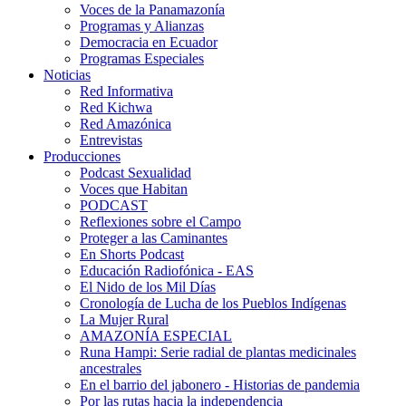
Voces de la Panamazonía
Programas y Alianzas
Democracia en Ecuador
Programas Especiales
Noticias
Red Informativa
Red Kichwa
Red Amazónica
Entrevistas
Producciones
Podcast Sexualidad
Voces que Habitan
PODCAST
Reflexiones sobre el Campo
Proteger a las Caminantes
En Shorts Podcast
Educación Radiofónica - EAS
El Nido de los Mil Días
Cronología de Lucha de los Pueblos Indígenas
La Mujer Rural
AMAZONÍA ESPECIAL
Runa Hampi: Serie radial de plantas medicinales
ancestrales
En el barrio del jabonero - Historias de pandemia
Por las rutas hacia la independencia