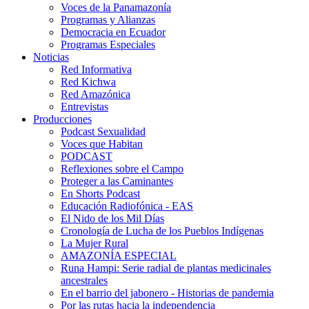
Voces de la Panamazonía
Programas y Alianzas
Democracia en Ecuador
Programas Especiales
Noticias
Red Informativa
Red Kichwa
Red Amazónica
Entrevistas
Producciones
Podcast Sexualidad
Voces que Habitan
PODCAST
Reflexiones sobre el Campo
Proteger a las Caminantes
En Shorts Podcast
Educación Radiofónica - EAS
El Nido de los Mil Días
Cronología de Lucha de los Pueblos Indígenas
La Mujer Rural
AMAZONÍA ESPECIAL
Runa Hampi: Serie radial de plantas medicinales
ancestrales
En el barrio del jabonero - Historias de pandemia
Por las rutas hacia la independencia