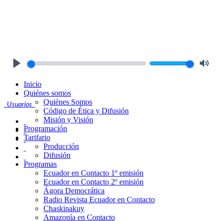
Play
Mute
Inicio
Quiénes somos
Quiénes Somos
Usuarios
Código de Ética y Difusión
Misión y Visión
Programación
Tarifario
Producción
Difusión
Programas
Ecuador en Contacto 1º emisión
Ecuador en Contacto 2º emisión
Ágora Democrática
Radio Revista Ecuador en Contacto
Chaskinakuy
Amazonía en Contacto