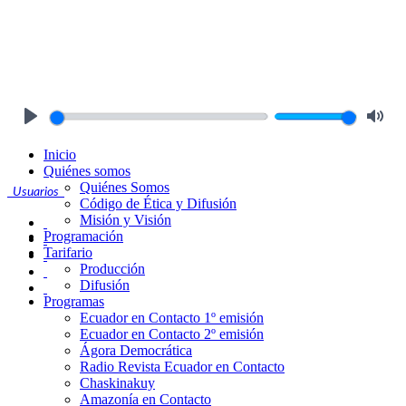
Play
Mute
Inicio
Quiénes somos
Quiénes Somos
Usuarios
Código de Ética y Difusión
Misión y Visión
Programación
Tarifario
Producción
Difusión
Programas
Ecuador en Contacto 1º emisión
Ecuador en Contacto 2º emisión
Ágora Democrática
Radio Revista Ecuador en Contacto
Chaskinakuy
Amazonía en Contacto