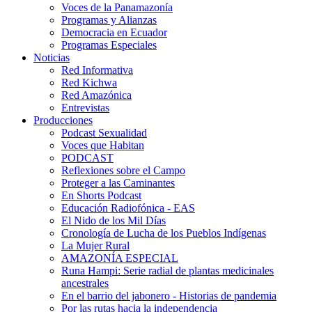
Voces de la Panamazonía
Programas y Alianzas
Democracia en Ecuador
Programas Especiales
Noticias
Red Informativa
Red Kichwa
Red Amazónica
Entrevistas
Producciones
Podcast Sexualidad
Voces que Habitan
PODCAST
Reflexiones sobre el Campo
Proteger a las Caminantes
En Shorts Podcast
Educación Radiofónica - EAS
El Nido de los Mil Días
Cronología de Lucha de los Pueblos Indígenas
La Mujer Rural
AMAZONÍA ESPECIAL
Runa Hampi: Serie radial de plantas medicinales
ancestrales
En el barrio del jabonero - Historias de pandemia
Por las rutas hacia la independencia