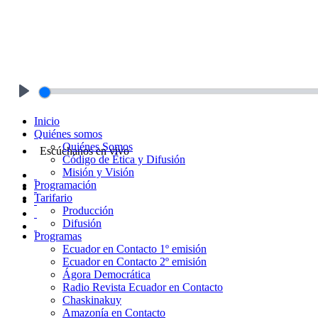
Play
Inicio
Quiénes somos
Quiénes Somos
Escúchanos en vivo
Código de Ética y Difusión
Misión y Visión
Programación
Tarifario
Producción
Difusión
Programas
Ecuador en Contacto 1º emisión
Ecuador en Contacto 2º emisión
Ágora Democrática
Radio Revista Ecuador en Contacto
Chaskinakuy
Amazonía en Contacto