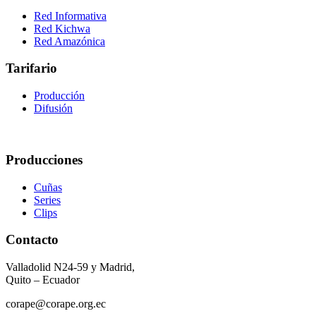
Red Informativa
Red Kichwa
Red Amazónica
Tarifario
Producción
Difusión
Producciones
Cuñas
Series
Clips
Contacto
Valladolid N24-59 y Madrid,
Quito – Ecuador
corape@corape.org.ec