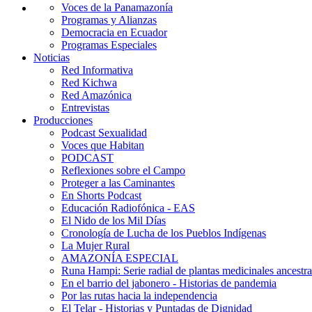
Voces de la Panamazonía
Programas y Alianzas
Democracia en Ecuador
Programas Especiales
Noticias
Red Informativa
Red Kichwa
Red Amazónica
Entrevistas
Producciones
Podcast Sexualidad
Voces que Habitan
PODCAST
Reflexiones sobre el Campo
Proteger a las Caminantes
En Shorts Podcast
Educación Radiofónica - EAS
El Nido de los Mil Días
Cronología de Lucha de los Pueblos Indígenas
La Mujer Rural
AMAZONÍA ESPECIAL
Runa Hampi: Serie radial de plantas medicinales ancestra
En el barrio del jabonero - Historias de pandemia
Por las rutas hacia la independencia
El Telar - Historias y Puntadas de Dignidad