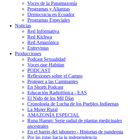
Voces de la Panamazonía
Programas y Alianzas
Democracia en Ecuador
Programas Especiales
Noticias
Red Informativa
Red Kichwa
Red Amazónica
Entrevistas
Producciones
Podcast Sexualidad
Voces que Habitan
PODCAST
Reflexiones sobre el Campo
Proteger a las Caminantes
En Shorts Podcast
Educación Radiofónica - EAS
El Nido de los Mil Días
Cronología de Lucha de los Pueblos Indígenas
La Mujer Rural
AMAZONÍA ESPECIAL
Runa Hampi: Serie radial de plantas medicinales
ancestrales
En el barrio del jabonero - Historias de pandemia
Por las rutas hacia la independencia