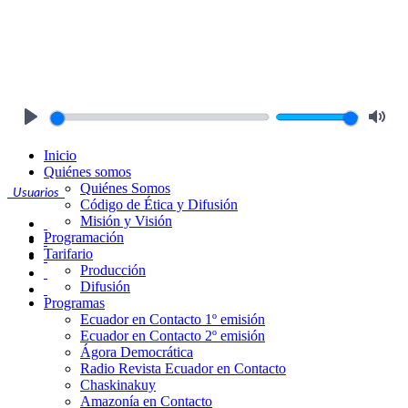
Play
Mute
Inicio
Quiénes somos
Quiénes Somos
Usuarios
Código de Ética y Difusión
Misión y Visión
Programación
Tarifario
Producción
Difusión
Programas
Ecuador en Contacto 1º emisión
Ecuador en Contacto 2º emisión
Ágora Democrática
Radio Revista Ecuador en Contacto
Chaskinakuy
Amazonía en Contacto