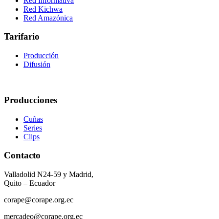
Red Informativa
Red Kichwa
Red Amazónica
Tarifario
Producción
Difusión
Producciones
Cuñas
Series
Clips
Contacto
Valladolid N24-59 y Madrid,
Quito – Ecuador
corape@corape.org.ec
mercadeo@corape.org.ec