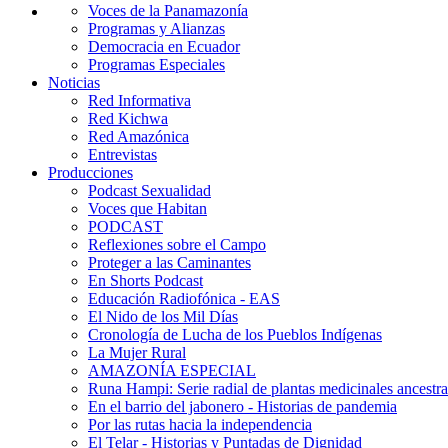
Voces de la Panamazonía
Programas y Alianzas
Democracia en Ecuador
Programas Especiales
Noticias
Red Informativa
Red Kichwa
Red Amazónica
Entrevistas
Producciones
Podcast Sexualidad
Voces que Habitan
PODCAST
Reflexiones sobre el Campo
Proteger a las Caminantes
En Shorts Podcast
Educación Radiofónica - EAS
El Nido de los Mil Días
Cronología de Lucha de los Pueblos Indígenas
La Mujer Rural
AMAZONÍA ESPECIAL
Runa Hampi: Serie radial de plantas medicinales ancestra
En el barrio del jabonero - Historias de pandemia
Por las rutas hacia la independencia
El Telar - Historias y Puntadas de Dignidad