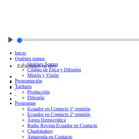
Play
Inicio
Quiénes somos
Quiénes Somos
Escúchanos en vivo
Código de Ética y Difusión
Misión y Visión
Programación
Tarifario
Producción
Difusión
Programas
Ecuador en Contacto 1º emisión
Ecuador en Contacto 2º emisión
Ágora Democrática
Radio Revista Ecuador en Contacto
Chaskinakuy
Amazonía en Contacto