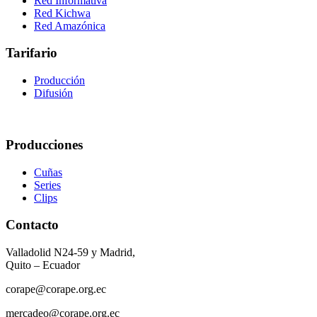
Red Informativa
Red Kichwa
Red Amazónica
Tarifario
Producción
Difusión
Producciones
Cuñas
Series
Clips
Contacto
Valladolid N24-59 y Madrid,
Quito – Ecuador
corape@corape.org.ec
mercadeo@corape.org.ec