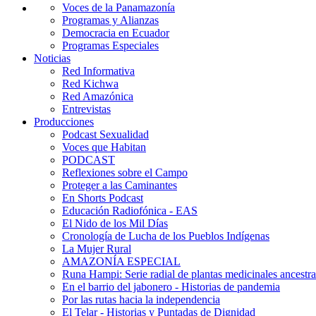
Voces de la Panamazonía
Programas y Alianzas
Democracia en Ecuador
Programas Especiales
Noticias
Red Informativa
Red Kichwa
Red Amazónica
Entrevistas
Producciones
Podcast Sexualidad
Voces que Habitan
PODCAST
Reflexiones sobre el Campo
Proteger a las Caminantes
En Shorts Podcast
Educación Radiofónica - EAS
El Nido de los Mil Días
Cronología de Lucha de los Pueblos Indígenas
La Mujer Rural
AMAZONÍA ESPECIAL
Runa Hampi: Serie radial de plantas medicinales ancestra
En el barrio del jabonero - Historias de pandemia
Por las rutas hacia la independencia
El Telar - Historias y Puntadas de Dignidad