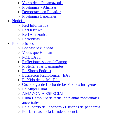
Voces de la Panamazonía
Programas y Alianzas
Democracia en Ecuador
Programas Especiales
Noticias
Red Informativa
Red Kichwa
Red Amazónica
Entrevistas
Producciones
Podcast Sexualidad
Voces que Habitan
PODCAST
Reflexiones sobre el Campo
Proteger a las Caminantes
En Shorts Podcast
Educación Radiofónica - EAS
El Nido de los Mil Días
Cronología de Lucha de los Pueblos Indígenas
La Mujer Rural
AMAZONÍA ESPECIAL
Runa Hampi: Serie radial de plantas medicinales
ancestrales
En el barrio del jabonero - Historias de pandemia
Por las rutas hacia la independencia