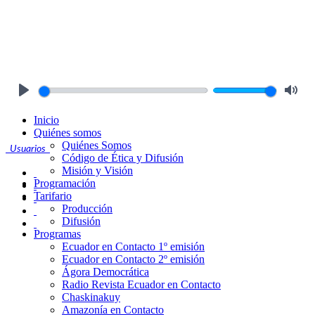
Play
Mute
Inicio
Quiénes somos
Quiénes Somos
Usuarios
Código de Ética y Difusión
Misión y Visión
Programación
Tarifario
Producción
Difusión
Programas
Ecuador en Contacto 1º emisión
Ecuador en Contacto 2º emisión
Ágora Democrática
Radio Revista Ecuador en Contacto
Chaskinakuy
Amazonía en Contacto