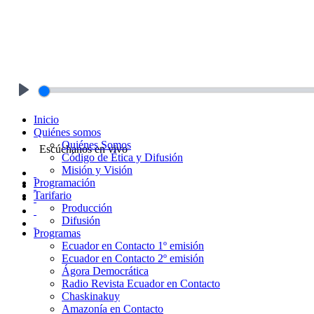
Play
Inicio
Quiénes somos
Quiénes Somos
Escúchanos en vivo
Código de Ética y Difusión
Misión y Visión
Programación
Tarifario
Producción
Difusión
Programas
Ecuador en Contacto 1º emisión
Ecuador en Contacto 2º emisión
Ágora Democrática
Radio Revista Ecuador en Contacto
Chaskinakuy
Amazonía en Contacto