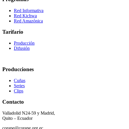
Red Informativa
Red Kichwa
Red Amazónica
Tarifario
Producción
Difusión
Producciones
Cuñas
Series
Clips
Contacto
Valladolid N24-59 y Madrid,
Quito – Ecuador
corape@corape.org.ec