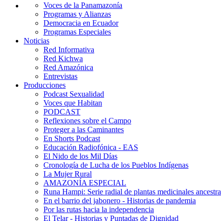
Voces de la Panamazonía
Programas y Alianzas
Democracia en Ecuador
Programas Especiales
Noticias
Red Informativa
Red Kichwa
Red Amazónica
Entrevistas
Producciones
Podcast Sexualidad
Voces que Habitan
PODCAST
Reflexiones sobre el Campo
Proteger a las Caminantes
En Shorts Podcast
Educación Radiofónica - EAS
El Nido de los Mil Días
Cronología de Lucha de los Pueblos Indígenas
La Mujer Rural
AMAZONÍA ESPECIAL
Runa Hampi: Serie radial de plantas medicinales ancestra
En el barrio del jabonero - Historias de pandemia
Por las rutas hacia la independencia
El Telar - Historias y Puntadas de Dignidad