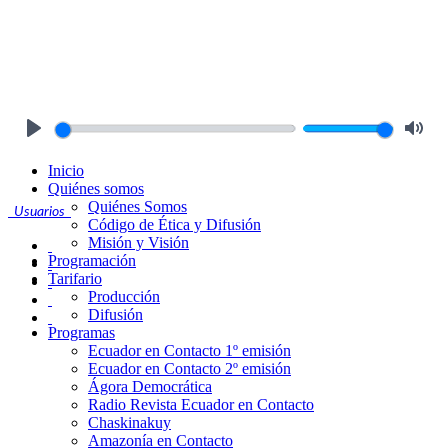
Play
Mute
Inicio
Quiénes somos
Quiénes Somos
Usuarios
Código de Ética y Difusión
Misión y Visión
Programación
Tarifario
Producción
Difusión
Programas
Ecuador en Contacto 1º emisión
Ecuador en Contacto 2º emisión
Ágora Democrática
Radio Revista Ecuador en Contacto
Chaskinakuy
Amazonía en Contacto