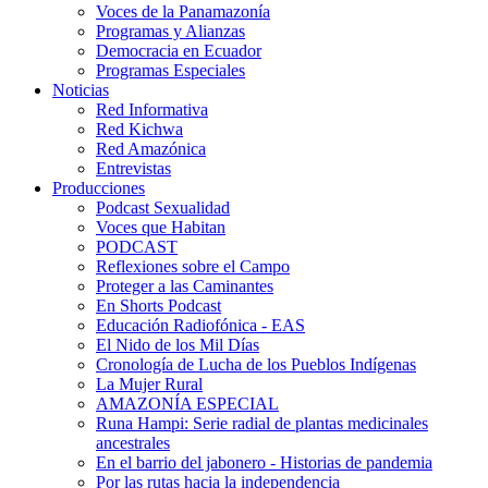
Voces de la Panamazonía
Programas y Alianzas
Democracia en Ecuador
Programas Especiales
Noticias
Red Informativa
Red Kichwa
Red Amazónica
Entrevistas
Producciones
Podcast Sexualidad
Voces que Habitan
PODCAST
Reflexiones sobre el Campo
Proteger a las Caminantes
En Shorts Podcast
Educación Radiofónica - EAS
El Nido de los Mil Días
Cronología de Lucha de los Pueblos Indígenas
La Mujer Rural
AMAZONÍA ESPECIAL
Runa Hampi: Serie radial de plantas medicinales
ancestrales
En el barrio del jabonero - Historias de pandemia
Por las rutas hacia la independencia