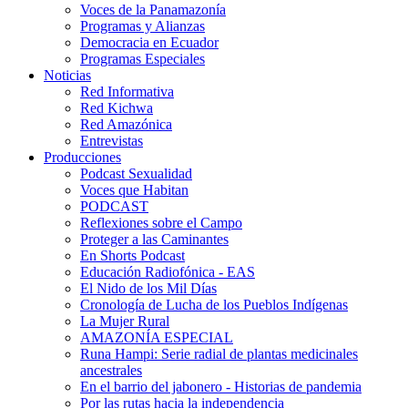
Voces de la Panamazonía
Programas y Alianzas
Democracia en Ecuador
Programas Especiales
Noticias
Red Informativa
Red Kichwa
Red Amazónica
Entrevistas
Producciones
Podcast Sexualidad
Voces que Habitan
PODCAST
Reflexiones sobre el Campo
Proteger a las Caminantes
En Shorts Podcast
Educación Radiofónica - EAS
El Nido de los Mil Días
Cronología de Lucha de los Pueblos Indígenas
La Mujer Rural
AMAZONÍA ESPECIAL
Runa Hampi: Serie radial de plantas medicinales
ancestrales
En el barrio del jabonero - Historias de pandemia
Por las rutas hacia la independencia