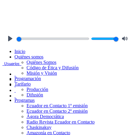
Play
Mute
Inicio
Quiénes somos
Quiénes Somos
Usuarios
Código de Ética y Difusión
Misión y Visión
Programación
Tarifario
Producción
Difusión
Programas
Ecuador en Contacto 1º emisión
Ecuador en Contacto 2º emisión
Ágora Democrática
Radio Revista Ecuador en Contacto
Chaskinakuy
Amazonía en Contacto