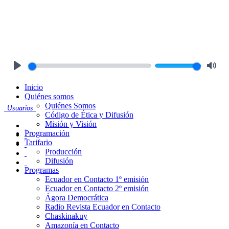
Play
Mute
Inicio
Quiénes somos
Quiénes Somos
Usuarios
Código de Ética y Difusión
Misión y Visión
Programación
Tarifario
Producción
Difusión
Programas
Ecuador en Contacto 1º emisión
Ecuador en Contacto 2º emisión
Ágora Democrática
Radio Revista Ecuador en Contacto
Chaskinakuy
Amazonía en Contacto