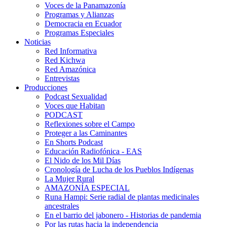
Voces de la Panamazonía
Programas y Alianzas
Democracia en Ecuador
Programas Especiales
Noticias
Red Informativa
Red Kichwa
Red Amazónica
Entrevistas
Producciones
Podcast Sexualidad
Voces que Habitan
PODCAST
Reflexiones sobre el Campo
Proteger a las Caminantes
En Shorts Podcast
Educación Radiofónica - EAS
El Nido de los Mil Días
Cronología de Lucha de los Pueblos Indígenas
La Mujer Rural
AMAZONÍA ESPECIAL
Runa Hampi: Serie radial de plantas medicinales
ancestrales
En el barrio del jabonero - Historias de pandemia
Por las rutas hacia la independencia