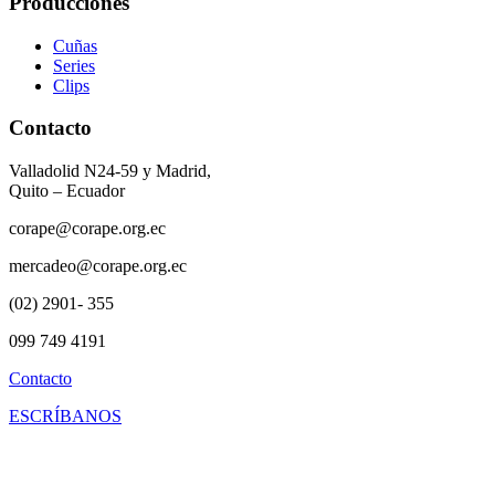
Producciones
Cuñas
Series
Clips
Contacto
Valladolid N24-59 y Madrid,
Quito – Ecuador
corape@corape.org.ec
mercadeo@corape.org.ec
(02) 2901- 355
099 749 4191
Contacto
ESCRÍBANOS