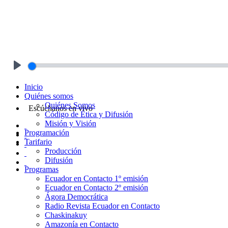
Play
Inicio
Quiénes somos
Quiénes Somos
Escúchanos en vivo
Código de Ética y Difusión
Misión y Visión
Programación
Tarifario
Producción
Difusión
Programas
Ecuador en Contacto 1º emisión
Ecuador en Contacto 2º emisión
Ágora Democrática
Radio Revista Ecuador en Contacto
Chaskinakuy
Amazonía en Contacto