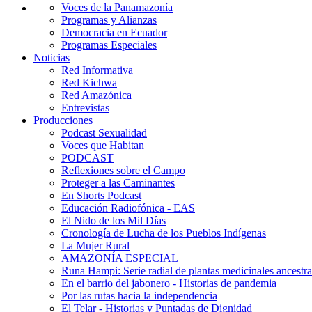
Voces de la Panamazonía
Programas y Alianzas
Democracia en Ecuador
Programas Especiales
Noticias
Red Informativa
Red Kichwa
Red Amazónica
Entrevistas
Producciones
Podcast Sexualidad
Voces que Habitan
PODCAST
Reflexiones sobre el Campo
Proteger a las Caminantes
En Shorts Podcast
Educación Radiofónica - EAS
El Nido de los Mil Días
Cronología de Lucha de los Pueblos Indígenas
La Mujer Rural
AMAZONÍA ESPECIAL
Runa Hampi: Serie radial de plantas medicinales ancestra
En el barrio del jabonero - Historias de pandemia
Por las rutas hacia la independencia
El Telar - Historias y Puntadas de Dignidad