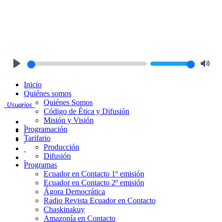
Play
Mute
Inicio
Quiénes somos
Quiénes Somos
Usuarios
Código de Ética y Difusión
Misión y Visión
Programación
Tarifario
Producción
Difusión
Programas
Ecuador en Contacto 1º emisión
Ecuador en Contacto 2º emisión
Ágora Democrática
Radio Revista Ecuador en Contacto
Chaskinakuy
Amazonía en Contacto