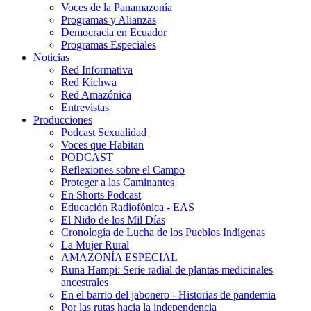
Voces de la Panamazonía
Programas y Alianzas
Democracia en Ecuador
Programas Especiales
Noticias
Red Informativa
Red Kichwa
Red Amazónica
Entrevistas
Producciones
Podcast Sexualidad
Voces que Habitan
PODCAST
Reflexiones sobre el Campo
Proteger a las Caminantes
En Shorts Podcast
Educación Radiofónica - EAS
El Nido de los Mil Días
Cronología de Lucha de los Pueblos Indígenas
La Mujer Rural
AMAZONÍA ESPECIAL
Runa Hampi: Serie radial de plantas medicinales
ancestrales
En el barrio del jabonero - Historias de pandemia
Por las rutas hacia la independencia