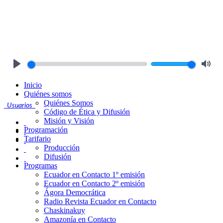
Play
Mute
Inicio
Quiénes somos
Quiénes Somos
Usuarios
Código de Ética y Difusión
Misión y Visión
Programación
Tarifario
Producción
Difusión
Programas
Ecuador en Contacto 1º emisión
Ecuador en Contacto 2º emisión
Ágora Democrática
Radio Revista Ecuador en Contacto
Chaskinakuy
Amazonía en Contacto