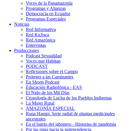
Voces de la Panamazonía
Programas y Alianzas
Democracia en Ecuador
Programas Especiales
Noticias
Red Informativa
Red Kichwa
Red Amazónica
Entrevistas
Producciones
Podcast Sexualidad
Voces que Habitan
PODCAST
Reflexiones sobre el Campo
Proteger a las Caminantes
En Shorts Podcast
Educación Radiofónica - EAS
El Nido de los Mil Días
Cronología de Lucha de los Pueblos Indígenas
La Mujer Rural
AMAZONÍA ESPECIAL
Runa Hampi: Serie radial de plantas medicinales
ancestrales
En el barrio del jabonero - Historias de pandemia
Por las rutas hacia la independencia