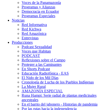
Voces de la Panamazonía
Programas y Alianzas
Democracia en Ecuador
Programas Especiales
Noticias
Red Informativa
Red Kichwa
Red Amazónica
Entrevistas
Producciones
Podcast Sexualidad
Voces que Habitan
PODCAST
Reflexiones sobre el Campo
Proteger a las Caminantes
En Shorts Podcast
Educación Radiofónica - EAS
El Nido de los Mil Días
Cronología de Lucha de los Pueblos Indígenas
La Mujer Rural
AMAZONÍA ESPECIAL
Runa Hampi: Serie radial de plantas medicinales
ancestrales
En el barrio del jabonero - Historias de pandemia
Por las rutas hacia la independencia