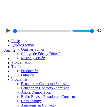
Play
Mute
Inicio
Quiénes somos
Quiénes Somos
Usuarios
Código de Ética y Difusión
Misión y Visión
Programación
Tarifario
Producción
Difusión
Programas
Ecuador en Contacto 1º emisión
Ecuador en Contacto 2º emisión
Ágora Democrática
Radio Revista Ecuador en Contacto
Chaskinakuy
Amazonía en Contacto