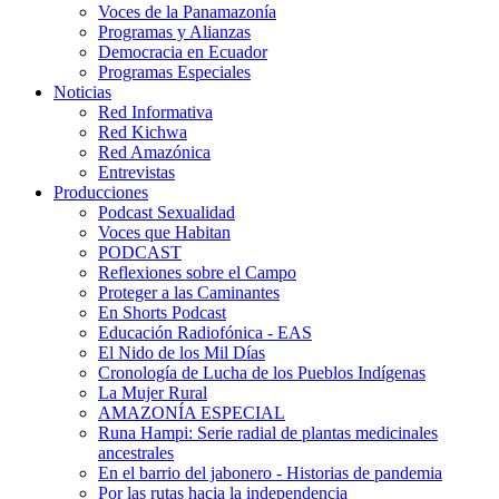
Voces de la Panamazonía
Programas y Alianzas
Democracia en Ecuador
Programas Especiales
Noticias
Red Informativa
Red Kichwa
Red Amazónica
Entrevistas
Producciones
Podcast Sexualidad
Voces que Habitan
PODCAST
Reflexiones sobre el Campo
Proteger a las Caminantes
En Shorts Podcast
Educación Radiofónica - EAS
El Nido de los Mil Días
Cronología de Lucha de los Pueblos Indígenas
La Mujer Rural
AMAZONÍA ESPECIAL
Runa Hampi: Serie radial de plantas medicinales
ancestrales
En el barrio del jabonero - Historias de pandemia
Por las rutas hacia la independencia