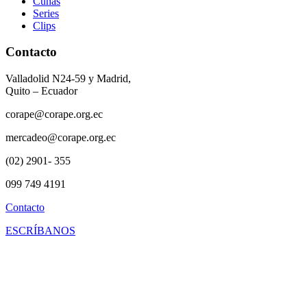
Cuñas
Series
Clips
Contacto
Valladolid N24-59 y Madrid,
Quito – Ecuador
corape@corape.org.ec
mercadeo@corape.org.ec
(02) 2901- 355
099 749 4191
Contacto
ESCRÍBANOS