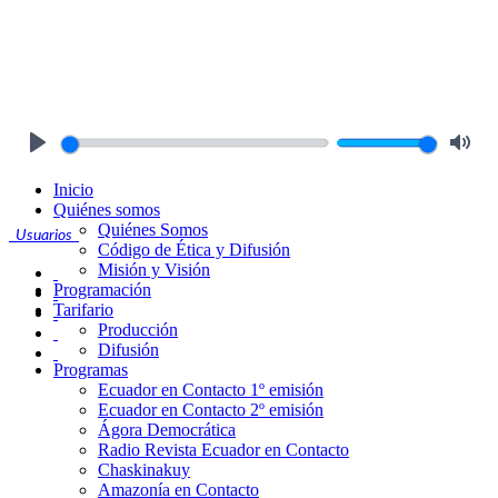
Play
Mute
Inicio
Quiénes somos
Quiénes Somos
Usuarios
Código de Ética y Difusión
Misión y Visión
Programación
Tarifario
Producción
Difusión
Programas
Ecuador en Contacto 1º emisión
Ecuador en Contacto 2º emisión
Ágora Democrática
Radio Revista Ecuador en Contacto
Chaskinakuy
Amazonía en Contacto