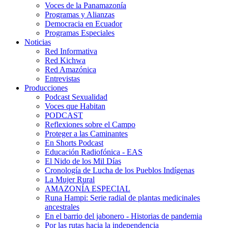
Voces de la Panamazonía
Programas y Alianzas
Democracia en Ecuador
Programas Especiales
Noticias
Red Informativa
Red Kichwa
Red Amazónica
Entrevistas
Producciones
Podcast Sexualidad
Voces que Habitan
PODCAST
Reflexiones sobre el Campo
Proteger a las Caminantes
En Shorts Podcast
Educación Radiofónica - EAS
El Nido de los Mil Días
Cronología de Lucha de los Pueblos Indígenas
La Mujer Rural
AMAZONÍA ESPECIAL
Runa Hampi: Serie radial de plantas medicinales
ancestrales
En el barrio del jabonero - Historias de pandemia
Por las rutas hacia la independencia