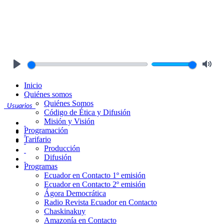
Play
Mute
Inicio
Quiénes somos
Quiénes Somos
Usuarios
Código de Ética y Difusión
Misión y Visión
Programación
Tarifario
Producción
Difusión
Programas
Ecuador en Contacto 1º emisión
Ecuador en Contacto 2º emisión
Ágora Democrática
Radio Revista Ecuador en Contacto
Chaskinakuy
Amazonía en Contacto