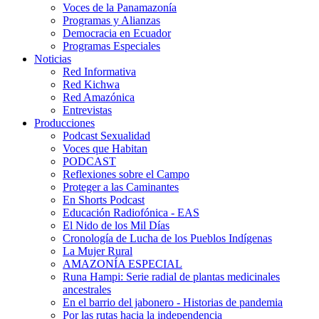
Voces de la Panamazonía
Programas y Alianzas
Democracia en Ecuador
Programas Especiales
Noticias
Red Informativa
Red Kichwa
Red Amazónica
Entrevistas
Producciones
Podcast Sexualidad
Voces que Habitan
PODCAST
Reflexiones sobre el Campo
Proteger a las Caminantes
En Shorts Podcast
Educación Radiofónica - EAS
El Nido de los Mil Días
Cronología de Lucha de los Pueblos Indígenas
La Mujer Rural
AMAZONÍA ESPECIAL
Runa Hampi: Serie radial de plantas medicinales
ancestrales
En el barrio del jabonero - Historias de pandemia
Por las rutas hacia la independencia