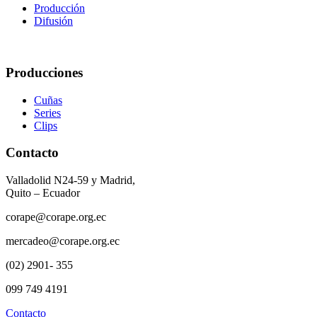
Producción
Difusión
Producciones
Cuñas
Series
Clips
Contacto
Valladolid N24-59 y Madrid,
Quito – Ecuador
corape@corape.org.ec
mercadeo@corape.org.ec
(02) 2901- 355
099 749 4191
Contacto