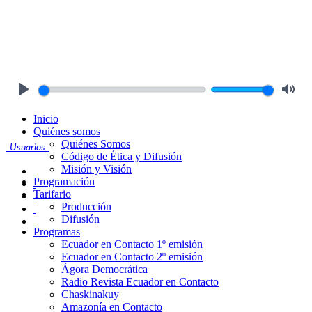
Play
Mute
Inicio
Quiénes somos
Quiénes Somos
Usuarios
Código de Ética y Difusión
Misión y Visión
Programación
Tarifario
Producción
Difusión
Programas
Ecuador en Contacto 1º emisión
Ecuador en Contacto 2º emisión
Ágora Democrática
Radio Revista Ecuador en Contacto
Chaskinakuy
Amazonía en Contacto