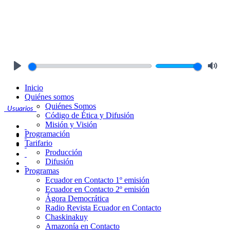
Play
Mute
Inicio
Quiénes somos
Quiénes Somos
Usuarios
Código de Ética y Difusión
Misión y Visión
Programación
Tarifario
Producción
Difusión
Programas
Ecuador en Contacto 1º emisión
Ecuador en Contacto 2º emisión
Ágora Democrática
Radio Revista Ecuador en Contacto
Chaskinakuy
Amazonía en Contacto