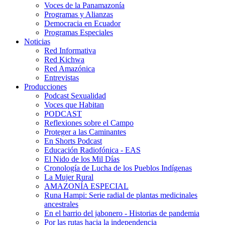
Voces de la Panamazonía
Programas y Alianzas
Democracia en Ecuador
Programas Especiales
Noticias
Red Informativa
Red Kichwa
Red Amazónica
Entrevistas
Producciones
Podcast Sexualidad
Voces que Habitan
PODCAST
Reflexiones sobre el Campo
Proteger a las Caminantes
En Shorts Podcast
Educación Radiofónica - EAS
El Nido de los Mil Días
Cronología de Lucha de los Pueblos Indígenas
La Mujer Rural
AMAZONÍA ESPECIAL
Runa Hampi: Serie radial de plantas medicinales
ancestrales
En el barrio del jabonero - Historias de pandemia
Por las rutas hacia la independencia