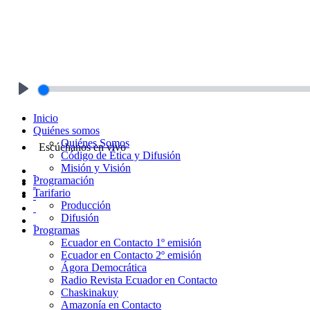
Play
Inicio
Quiénes somos
Quiénes Somos
Escúchanos en vivo
Código de Ética y Difusión
Misión y Visión
Programación
Tarifario
Producción
Difusión
Programas
Ecuador en Contacto 1º emisión
Ecuador en Contacto 2º emisión
Ágora Democrática
Radio Revista Ecuador en Contacto
Chaskinakuy
Amazonía en Contacto