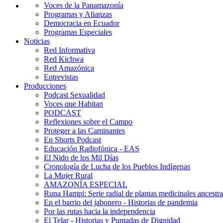
Voces de la Panamazonía
Programas y Alianzas
Democracia en Ecuador
Programas Especiales
Noticias
Red Informativa
Red Kichwa
Red Amazónica
Entrevistas
Producciones
Podcast Sexualidad
Voces que Habitan
PODCAST
Reflexiones sobre el Campo
Proteger a las Caminantes
En Shorts Podcast
Educación Radiofónica - EAS
El Nido de los Mil Días
Cronología de Lucha de los Pueblos Indígenas
La Mujer Rural
AMAZONÍA ESPECIAL
Runa Hampi: Serie radial de plantas medicinales ancestra
En el barrio del jabonero - Historias de pandemia
Por las rutas hacia la independencia
El Telar - Historias y Puntadas de Dignidad