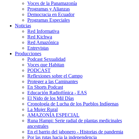
Voces de la Panamazonía
Programas y Alianzas
Democracia en Ecuador
Programas Especiales
Noticias
Red Informativa
Red Kichwa
Red Amazónica
Entrevistas
Producciones
Podcast Sexualidad
Voces que Habitan
PODCAST
Reflexiones sobre el Campo
Proteger a las Caminantes
En Shorts Podcast
Educación Radiofónica - EAS
El Nido de los Mil Días
Cronología de Lucha de los Pueblos Indígenas
La Mujer Rural
AMAZONÍA ESPECIAL
Runa Hampi: Serie radial de plantas medicinales
ancestrales
En el barrio del jabonero - Historias de pandemia
Por las rutas hacia la independencia