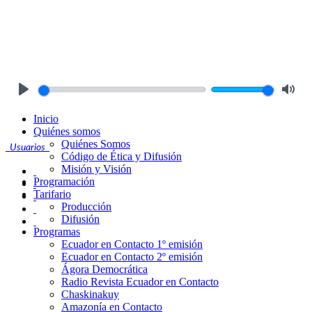
Play
Mute
Inicio
Quiénes somos
Quiénes Somos
Usuarios
Código de Ética y Difusión
Misión y Visión
Programación
Tarifario
Producción
Difusión
Programas
Ecuador en Contacto 1º emisión
Ecuador en Contacto 2º emisión
Ágora Democrática
Radio Revista Ecuador en Contacto
Chaskinakuy
Amazonía en Contacto