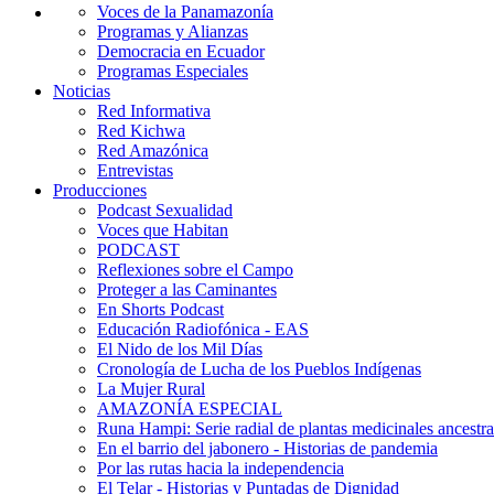
Voces de la Panamazonía
Programas y Alianzas
Democracia en Ecuador
Programas Especiales
Noticias
Red Informativa
Red Kichwa
Red Amazónica
Entrevistas
Producciones
Podcast Sexualidad
Voces que Habitan
PODCAST
Reflexiones sobre el Campo
Proteger a las Caminantes
En Shorts Podcast
Educación Radiofónica - EAS
El Nido de los Mil Días
Cronología de Lucha de los Pueblos Indígenas
La Mujer Rural
AMAZONÍA ESPECIAL
Runa Hampi: Serie radial de plantas medicinales ancestra
En el barrio del jabonero - Historias de pandemia
Por las rutas hacia la independencia
El Telar - Historias y Puntadas de Dignidad