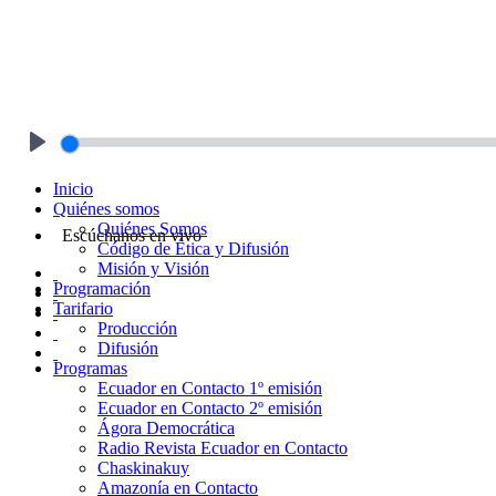
Play
Inicio
Quiénes somos
Quiénes Somos
Escúchanos en vivo
Código de Ética y Difusión
Misión y Visión
Programación
Tarifario
Producción
Difusión
Programas
Ecuador en Contacto 1º emisión
Ecuador en Contacto 2º emisión
Ágora Democrática
Radio Revista Ecuador en Contacto
Chaskinakuy
Amazonía en Contacto