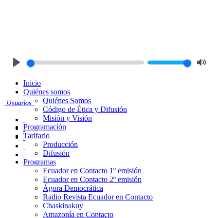
Play
Mute
Inicio
Quiénes somos
Quiénes Somos
Usuarios
Código de Ética y Difusión
Misión y Visión
Programación
Tarifario
Producción
Difusión
Programas
Ecuador en Contacto 1º emisión
Ecuador en Contacto 2º emisión
Ágora Democrática
Radio Revista Ecuador en Contacto
Chaskinakuy
Amazonía en Contacto