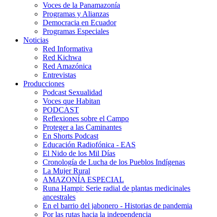
Voces de la Panamazonía
Programas y Alianzas
Democracia en Ecuador
Programas Especiales
Noticias
Red Informativa
Red Kichwa
Red Amazónica
Entrevistas
Producciones
Podcast Sexualidad
Voces que Habitan
PODCAST
Reflexiones sobre el Campo
Proteger a las Caminantes
En Shorts Podcast
Educación Radiofónica - EAS
El Nido de los Mil Días
Cronología de Lucha de los Pueblos Indígenas
La Mujer Rural
AMAZONÍA ESPECIAL
Runa Hampi: Serie radial de plantas medicinales
ancestrales
En el barrio del jabonero - Historias de pandemia
Por las rutas hacia la independencia