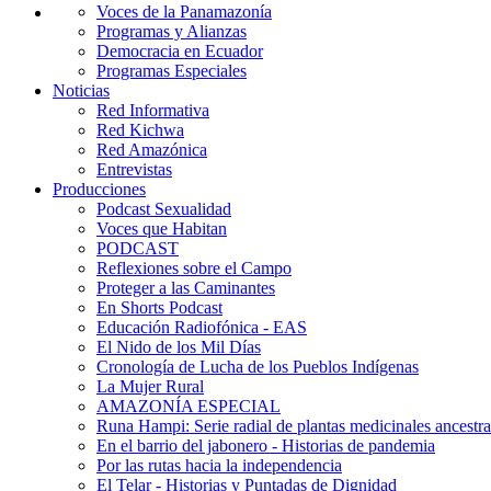
Voces de la Panamazonía
Programas y Alianzas
Democracia en Ecuador
Programas Especiales
Noticias
Red Informativa
Red Kichwa
Red Amazónica
Entrevistas
Producciones
Podcast Sexualidad
Voces que Habitan
PODCAST
Reflexiones sobre el Campo
Proteger a las Caminantes
En Shorts Podcast
Educación Radiofónica - EAS
El Nido de los Mil Días
Cronología de Lucha de los Pueblos Indígenas
La Mujer Rural
AMAZONÍA ESPECIAL
Runa Hampi: Serie radial de plantas medicinales ancestra
En el barrio del jabonero - Historias de pandemia
Por las rutas hacia la independencia
El Telar - Historias y Puntadas de Dignidad