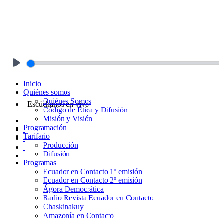
Play
Inicio
Quiénes somos
Quiénes Somos
Escúchanos en vivo
Código de Ética y Difusión
Misión y Visión
Programación
Tarifario
Producción
Difusión
Programas
Ecuador en Contacto 1º emisión
Ecuador en Contacto 2º emisión
Ágora Democrática
Radio Revista Ecuador en Contacto
Chaskinakuy
Amazonía en Contacto