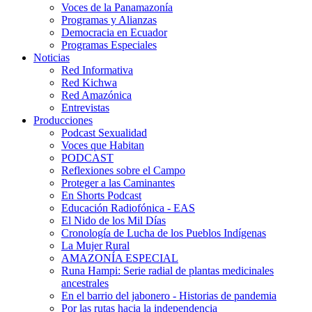
Voces de la Panamazonía
Programas y Alianzas
Democracia en Ecuador
Programas Especiales
Noticias
Red Informativa
Red Kichwa
Red Amazónica
Entrevistas
Producciones
Podcast Sexualidad
Voces que Habitan
PODCAST
Reflexiones sobre el Campo
Proteger a las Caminantes
En Shorts Podcast
Educación Radiofónica - EAS
El Nido de los Mil Días
Cronología de Lucha de los Pueblos Indígenas
La Mujer Rural
AMAZONÍA ESPECIAL
Runa Hampi: Serie radial de plantas medicinales
ancestrales
En el barrio del jabonero - Historias de pandemia
Por las rutas hacia la independencia