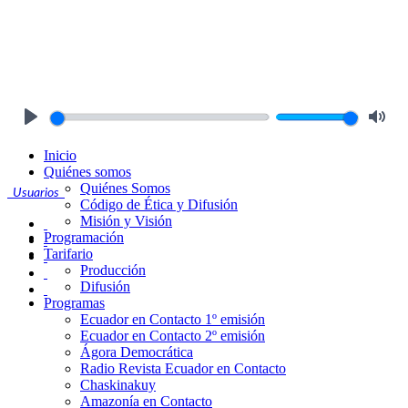
Play
Mute
Inicio
Quiénes somos
Quiénes Somos
Usuarios
Código de Ética y Difusión
Misión y Visión
Programación
Tarifario
Producción
Difusión
Programas
Ecuador en Contacto 1º emisión
Ecuador en Contacto 2º emisión
Ágora Democrática
Radio Revista Ecuador en Contacto
Chaskinakuy
Amazonía en Contacto