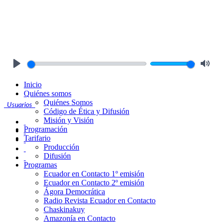
Play
Mute
Inicio
Quiénes somos
Quiénes Somos
Usuarios
Código de Ética y Difusión
Misión y Visión
Programación
Tarifario
Producción
Difusión
Programas
Ecuador en Contacto 1º emisión
Ecuador en Contacto 2º emisión
Ágora Democrática
Radio Revista Ecuador en Contacto
Chaskinakuy
Amazonía en Contacto