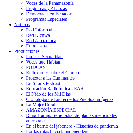
Voces de la Panamazonía
Programas y Alianzas
Democracia en Ecuador
Programas Especiales
Noticias
Red Informativa
Red Kichwa
Red Amazónica
Entrevistas
Producciones
Podcast Sexualidad
Voces que Habitan
PODCAST
Reflexiones sobre el Campo
Proteger a las Caminantes
En Shorts Podcast
Educación Radiofónica - EAS
El Nido de los Mil Días
Cronología de Lucha de los Pueblos Indígenas
La Mujer Rural
AMAZONÍA ESPECIAL
Runa Hampi: Serie radial de plantas medicinales
ancestrales
En el barrio del jabonero - Historias de pandemia
Por las rutas hacia la independencia