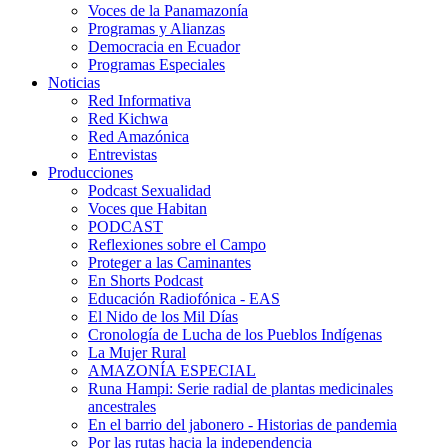
Voces de la Panamazonía
Programas y Alianzas
Democracia en Ecuador
Programas Especiales
Noticias
Red Informativa
Red Kichwa
Red Amazónica
Entrevistas
Producciones
Podcast Sexualidad
Voces que Habitan
PODCAST
Reflexiones sobre el Campo
Proteger a las Caminantes
En Shorts Podcast
Educación Radiofónica - EAS
El Nido de los Mil Días
Cronología de Lucha de los Pueblos Indígenas
La Mujer Rural
AMAZONÍA ESPECIAL
Runa Hampi: Serie radial de plantas medicinales
ancestrales
En el barrio del jabonero - Historias de pandemia
Por las rutas hacia la independencia