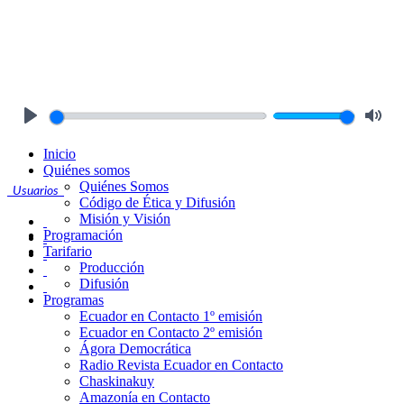
Play
Mute
Inicio
Quiénes somos
Quiénes Somos
Usuarios
Código de Ética y Difusión
Misión y Visión
Programación
Tarifario
Producción
Difusión
Programas
Ecuador en Contacto 1º emisión
Ecuador en Contacto 2º emisión
Ágora Democrática
Radio Revista Ecuador en Contacto
Chaskinakuy
Amazonía en Contacto