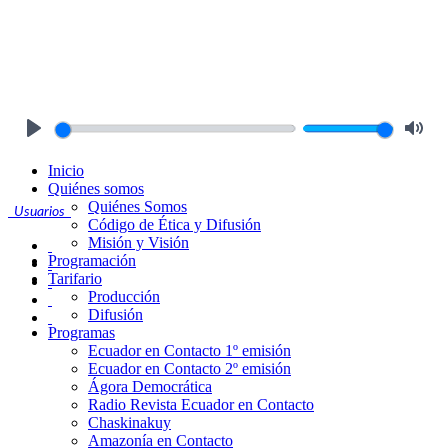
Play
Mute
Inicio
Quiénes somos
Quiénes Somos
Usuarios
Código de Ética y Difusión
Misión y Visión
Programación
Tarifario
Producción
Difusión
Programas
Ecuador en Contacto 1º emisión
Ecuador en Contacto 2º emisión
Ágora Democrática
Radio Revista Ecuador en Contacto
Chaskinakuy
Amazonía en Contacto