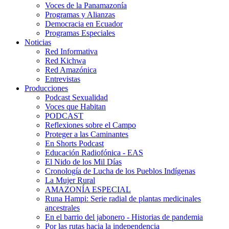
Voces de la Panamazonía
Programas y Alianzas
Democracia en Ecuador
Programas Especiales
Noticias
Red Informativa
Red Kichwa
Red Amazónica
Entrevistas
Producciones
Podcast Sexualidad
Voces que Habitan
PODCAST
Reflexiones sobre el Campo
Proteger a las Caminantes
En Shorts Podcast
Educación Radiofónica - EAS
El Nido de los Mil Días
Cronología de Lucha de los Pueblos Indígenas
La Mujer Rural
AMAZONÍA ESPECIAL
Runa Hampi: Serie radial de plantas medicinales
ancestrales
En el barrio del jabonero - Historias de pandemia
Por las rutas hacia la independencia