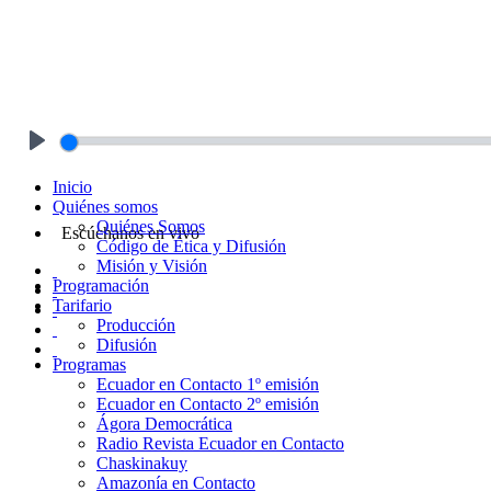
Play
Inicio
Quiénes somos
Quiénes Somos
Escúchanos en vivo
Código de Ética y Difusión
Misión y Visión
Programación
Tarifario
Producción
Difusión
Programas
Ecuador en Contacto 1º emisión
Ecuador en Contacto 2º emisión
Ágora Democrática
Radio Revista Ecuador en Contacto
Chaskinakuy
Amazonía en Contacto