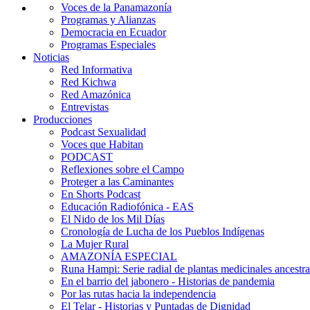
Voces de la Panamazonía
Programas y Alianzas
Democracia en Ecuador
Programas Especiales
Noticias
Red Informativa
Red Kichwa
Red Amazónica
Entrevistas
Producciones
Podcast Sexualidad
Voces que Habitan
PODCAST
Reflexiones sobre el Campo
Proteger a las Caminantes
En Shorts Podcast
Educación Radiofónica - EAS
El Nido de los Mil Días
Cronología de Lucha de los Pueblos Indígenas
La Mujer Rural
AMAZONÍA ESPECIAL
Runa Hampi: Serie radial de plantas medicinales ancestra
En el barrio del jabonero - Historias de pandemia
Por las rutas hacia la independencia
El Telar - Historias y Puntadas de Dignidad