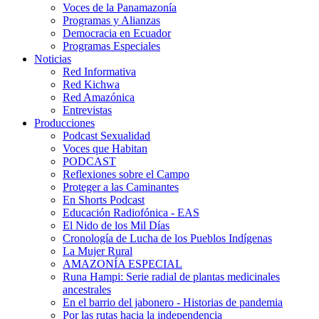
Voces de la Panamazonía
Programas y Alianzas
Democracia en Ecuador
Programas Especiales
Noticias
Red Informativa
Red Kichwa
Red Amazónica
Entrevistas
Producciones
Podcast Sexualidad
Voces que Habitan
PODCAST
Reflexiones sobre el Campo
Proteger a las Caminantes
En Shorts Podcast
Educación Radiofónica - EAS
El Nido de los Mil Días
Cronología de Lucha de los Pueblos Indígenas
La Mujer Rural
AMAZONÍA ESPECIAL
Runa Hampi: Serie radial de plantas medicinales
ancestrales
En el barrio del jabonero - Historias de pandemia
Por las rutas hacia la independencia