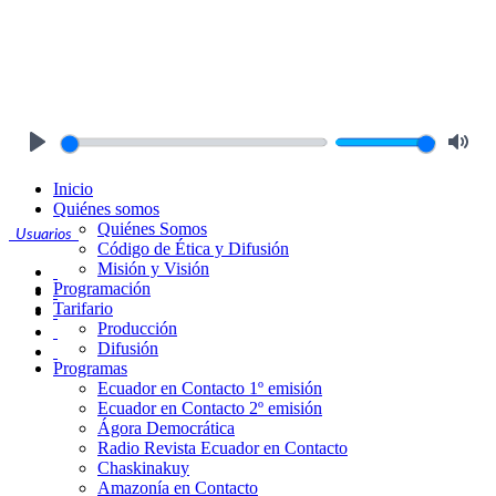
Play
Mute
Inicio
Quiénes somos
Quiénes Somos
Usuarios
Código de Ética y Difusión
Misión y Visión
Programación
Tarifario
Producción
Difusión
Programas
Ecuador en Contacto 1º emisión
Ecuador en Contacto 2º emisión
Ágora Democrática
Radio Revista Ecuador en Contacto
Chaskinakuy
Amazonía en Contacto