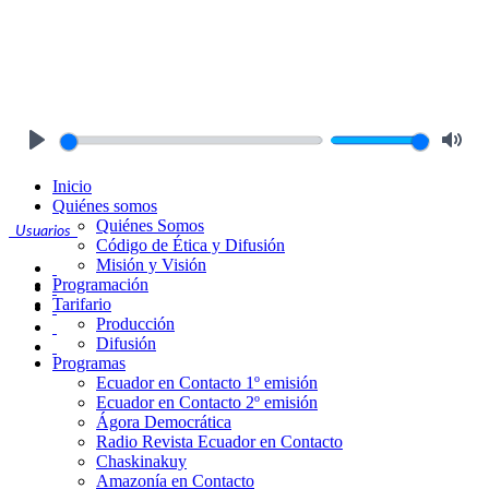
Play
Mute
Inicio
Quiénes somos
Quiénes Somos
Usuarios
Código de Ética y Difusión
Misión y Visión
Programación
Tarifario
Producción
Difusión
Programas
Ecuador en Contacto 1º emisión
Ecuador en Contacto 2º emisión
Ágora Democrática
Radio Revista Ecuador en Contacto
Chaskinakuy
Amazonía en Contacto