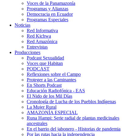
Voces de la Panamazonía
Programas y Alianzas
Democracia en Ecuador
Programas Especiales
Noticias
Red Informativa
Red Kichwa
Red Amazónica
Entrevistas
Producciones
Podcast Sexualidad
Voces que Habitan
PODCAST
Reflexiones sobre el Campo
Proteger a las Caminantes
En Shorts Podcast
Educación Radiofónica - EAS
El Nido de los Mil Días
Cronología de Lucha de los Pueblos Indígenas
La Mujer Rural
AMAZONÍA ESPECIAL
Runa Hampi: Serie radial de plantas medicinales
ancestrales
En el barrio del jabonero - Historias de pandemia
Por las rutas hacia la independencia