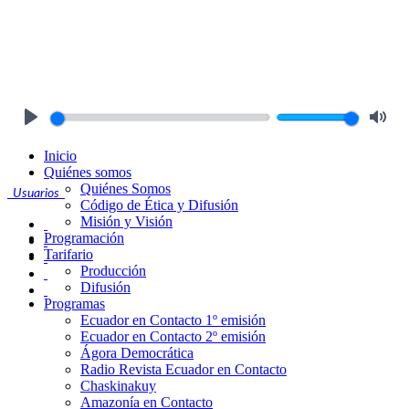
Play
Mute
Inicio
Quiénes somos
Quiénes Somos
Usuarios
Código de Ética y Difusión
Misión y Visión
Programación
Tarifario
Producción
Difusión
Programas
Ecuador en Contacto 1º emisión
Ecuador en Contacto 2º emisión
Ágora Democrática
Radio Revista Ecuador en Contacto
Chaskinakuy
Amazonía en Contacto