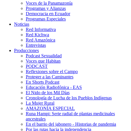
Voces de la Panamazonía
Programas y Alianzas
Democracia en Ecuador
Programas Especiales
Noticias
Red Informativa
Red Kichwa
Red Amazónica
Entrevistas
Producciones
Podcast Sexualidad
Voces que Habitan
PODCAST
Reflexiones sobre el Campo
Proteger a las Caminantes
En Shorts Podcast
Educación Radiofónica - EAS
El Nido de los Mil Días
Cronología de Lucha de los Pueblos Indígenas
La Mujer Rural
AMAZONÍA ESPECIAL
Runa Hampi: Serie radial de plantas medicinales
ancestrales
En el barrio del jabonero - Historias de pandemia
Por las rutas hacia la independencia