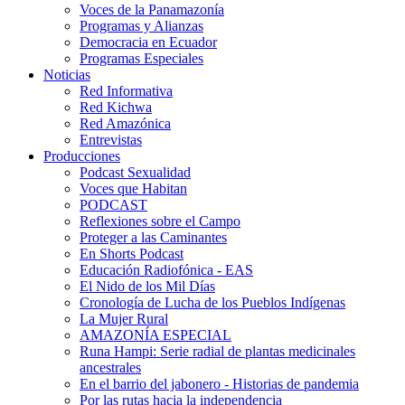
Voces de la Panamazonía
Programas y Alianzas
Democracia en Ecuador
Programas Especiales
Noticias
Red Informativa
Red Kichwa
Red Amazónica
Entrevistas
Producciones
Podcast Sexualidad
Voces que Habitan
PODCAST
Reflexiones sobre el Campo
Proteger a las Caminantes
En Shorts Podcast
Educación Radiofónica - EAS
El Nido de los Mil Días
Cronología de Lucha de los Pueblos Indígenas
La Mujer Rural
AMAZONÍA ESPECIAL
Runa Hampi: Serie radial de plantas medicinales
ancestrales
En el barrio del jabonero - Historias de pandemia
Por las rutas hacia la independencia