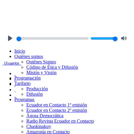
Play
Mute
Inicio
Quiénes somos
Quiénes Somos
Usuarios
Código de Ética y Difusión
Misión y Visión
Programación
Tarifario
Producción
Difusión
Programas
Ecuador en Contacto 1º emisión
Ecuador en Contacto 2º emisión
Ágora Democrática
Radio Revista Ecuador en Contacto
Chaskinakuy
Amazonía en Contacto