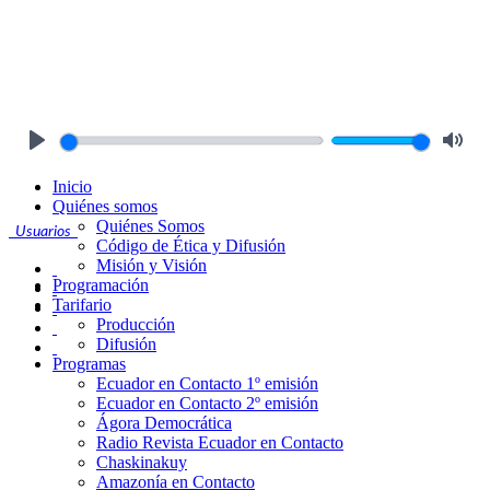
Play
Mute
Inicio
Quiénes somos
Quiénes Somos
Usuarios
Código de Ética y Difusión
Misión y Visión
Programación
Tarifario
Producción
Difusión
Programas
Ecuador en Contacto 1º emisión
Ecuador en Contacto 2º emisión
Ágora Democrática
Radio Revista Ecuador en Contacto
Chaskinakuy
Amazonía en Contacto