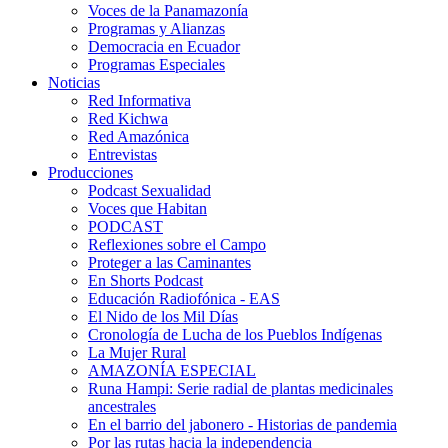
Voces de la Panamazonía
Programas y Alianzas
Democracia en Ecuador
Programas Especiales
Noticias
Red Informativa
Red Kichwa
Red Amazónica
Entrevistas
Producciones
Podcast Sexualidad
Voces que Habitan
PODCAST
Reflexiones sobre el Campo
Proteger a las Caminantes
En Shorts Podcast
Educación Radiofónica - EAS
El Nido de los Mil Días
Cronología de Lucha de los Pueblos Indígenas
La Mujer Rural
AMAZONÍA ESPECIAL
Runa Hampi: Serie radial de plantas medicinales
ancestrales
En el barrio del jabonero - Historias de pandemia
Por las rutas hacia la independencia