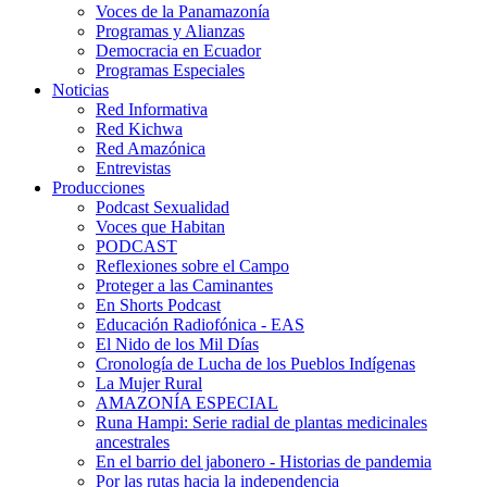
Voces de la Panamazonía
Programas y Alianzas
Democracia en Ecuador
Programas Especiales
Noticias
Red Informativa
Red Kichwa
Red Amazónica
Entrevistas
Producciones
Podcast Sexualidad
Voces que Habitan
PODCAST
Reflexiones sobre el Campo
Proteger a las Caminantes
En Shorts Podcast
Educación Radiofónica - EAS
El Nido de los Mil Días
Cronología de Lucha de los Pueblos Indígenas
La Mujer Rural
AMAZONÍA ESPECIAL
Runa Hampi: Serie radial de plantas medicinales
ancestrales
En el barrio del jabonero - Historias de pandemia
Por las rutas hacia la independencia