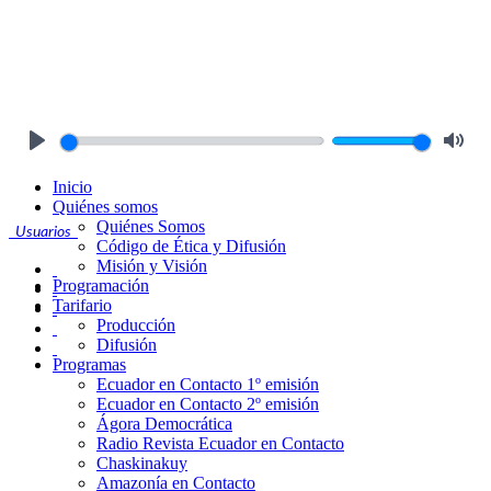
Play
Mute
Inicio
Quiénes somos
Quiénes Somos
Usuarios
Código de Ética y Difusión
Misión y Visión
Programación
Tarifario
Producción
Difusión
Programas
Ecuador en Contacto 1º emisión
Ecuador en Contacto 2º emisión
Ágora Democrática
Radio Revista Ecuador en Contacto
Chaskinakuy
Amazonía en Contacto