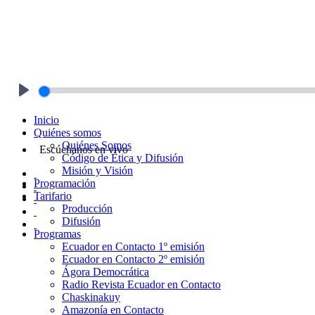
Play
Inicio
Quiénes somos
Quiénes Somos
Escúchanos en vivo
Código de Ética y Difusión
Misión y Visión
Programación
Tarifario
Producción
Difusión
Programas
Ecuador en Contacto 1º emisión
Ecuador en Contacto 2º emisión
Ágora Democrática
Radio Revista Ecuador en Contacto
Chaskinakuy
Amazonía en Contacto