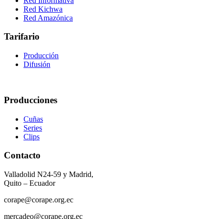
Red Informativa
Red Kichwa
Red Amazónica
Tarifario
Producción
Difusión
Producciones
Cuñas
Series
Clips
Contacto
Valladolid N24-59 y Madrid,
Quito – Ecuador
corape@corape.org.ec
mercadeo@corape.org.ec