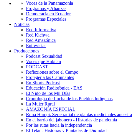
Voces de la Panamazonía
Programas y Alianzas
Democracia en Ecuador
Programas Especiales
Noticias
Red Informativa
Red Kichwa
Red Amazónica
Entrevistas
Producciones
Podcast Sexualidad
Voces que Habitan
PODCAST
Reflexiones sobre el Campo
Proteger a las Caminantes
En Shorts Podcast
Educación Radiofónica - EAS
El Nido de los Mil Días
Cronología de Lucha de los Pueblos Indígenas
La Mujer Rural
AMAZONÍA ESPECIAL
Runa Hampi: Serie radial de plantas medicinales ancestra
En el barrio del jabonero - Historias de pandemia
Por las rutas hacia la independencia
El Telar - Historias y Puntadas de Dignidad