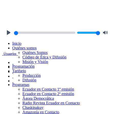
Play
Mute
Inicio
Quiénes somos
Quiénes Somos
Usuarios
Código de Ética y Difusión
Misión y Visión
Programación
Tarifario
Producción
Difusión
Programas
Ecuador en Contacto 1º emisión
Ecuador en Contacto 2º emisión
Ágora Democrática
Radio Revista Ecuador en Contacto
Chaskinakuy
Amazonía en Contacto