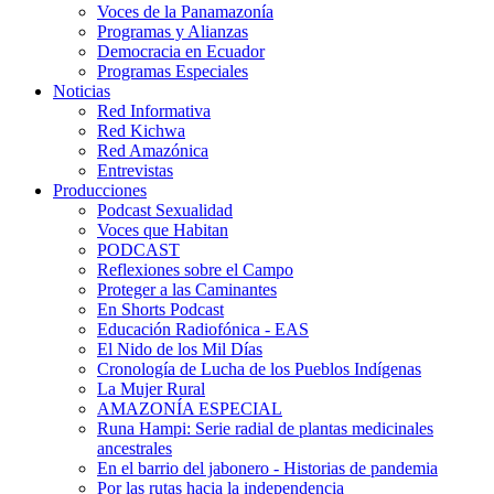
Voces de la Panamazonía
Programas y Alianzas
Democracia en Ecuador
Programas Especiales
Noticias
Red Informativa
Red Kichwa
Red Amazónica
Entrevistas
Producciones
Podcast Sexualidad
Voces que Habitan
PODCAST
Reflexiones sobre el Campo
Proteger a las Caminantes
En Shorts Podcast
Educación Radiofónica - EAS
El Nido de los Mil Días
Cronología de Lucha de los Pueblos Indígenas
La Mujer Rural
AMAZONÍA ESPECIAL
Runa Hampi: Serie radial de plantas medicinales
ancestrales
En el barrio del jabonero - Historias de pandemia
Por las rutas hacia la independencia