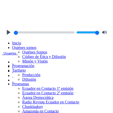
Play
Mute
Inicio
Quiénes somos
Quiénes Somos
Usuarios
Código de Ética y Difusión
Misión y Visión
Programación
Tarifario
Producción
Difusión
Programas
Ecuador en Contacto 1º emisión
Ecuador en Contacto 2º emisión
Ágora Democrática
Radio Revista Ecuador en Contacto
Chaskinakuy
Amazonía en Contacto