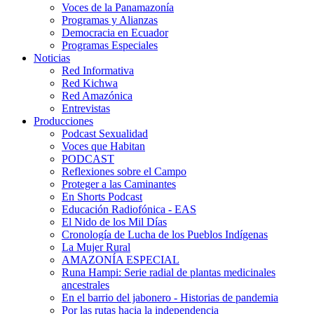
Voces de la Panamazonía
Programas y Alianzas
Democracia en Ecuador
Programas Especiales
Noticias
Red Informativa
Red Kichwa
Red Amazónica
Entrevistas
Producciones
Podcast Sexualidad
Voces que Habitan
PODCAST
Reflexiones sobre el Campo
Proteger a las Caminantes
En Shorts Podcast
Educación Radiofónica - EAS
El Nido de los Mil Días
Cronología de Lucha de los Pueblos Indígenas
La Mujer Rural
AMAZONÍA ESPECIAL
Runa Hampi: Serie radial de plantas medicinales
ancestrales
En el barrio del jabonero - Historias de pandemia
Por las rutas hacia la independencia