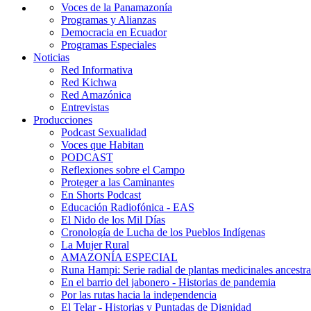
Voces de la Panamazonía
Programas y Alianzas
Democracia en Ecuador
Programas Especiales
Noticias
Red Informativa
Red Kichwa
Red Amazónica
Entrevistas
Producciones
Podcast Sexualidad
Voces que Habitan
PODCAST
Reflexiones sobre el Campo
Proteger a las Caminantes
En Shorts Podcast
Educación Radiofónica - EAS
El Nido de los Mil Días
Cronología de Lucha de los Pueblos Indígenas
La Mujer Rural
AMAZONÍA ESPECIAL
Runa Hampi: Serie radial de plantas medicinales ancestra
En el barrio del jabonero - Historias de pandemia
Por las rutas hacia la independencia
El Telar - Historias y Puntadas de Dignidad