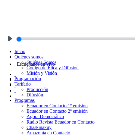
Play
Inicio
Quiénes somos
Quiénes Somos
Escúchanos en vivo
Código de Ética y Difusión
Misión y Visión
Programación
Tarifario
Producción
Difusión
Programas
Ecuador en Contacto 1º emisión
Ecuador en Contacto 2º emisión
Ágora Democrática
Radio Revista Ecuador en Contacto
Chaskinakuy
Amazonía en Contacto